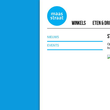
Winkels
Eten & Dr
S
NIEUWS
O
EVENTS
bu