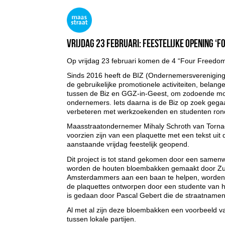
Vrijdag 23 februari: Feestelijke opening 
Op vrijdag 23 februari komen de 4 “Four Freedo
Sinds 2016 heeft de BIZ (Ondernemersvereniging) M
de gebruikelijke promotionele activiteiten, belan
tussen de Biz en GGZ-in-Geest, om zodoende mogel
ondernemers. Iets daarna is de Biz op zoek gega
verbeteren met werkzoekenden en studenten ro
Maasstraatondernemer Mihaly Schroth van Tornad
voorzien zijn van een plaquette met een tekst u
aanstaande vrijdag feestelijk geopend.
Dit project is tot stand gekomen door een samenw
worden de houten bloembakken gemaakt door Zui
Amsterdammers aan een baan te helpen, worden de
de plaquettes ontworpen door een studente van 
is gedaan door Pascal Gebert die de straatnamen 
Al met al zijn deze bloembakken een voorbeeld v
tussen lokale partijen.