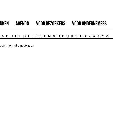
inken
Agenda
Voor Bezoekers
Voor Ondernemers
A
B
D
E
F
G
H
I
J
K
L
M
N
O
P
Q
R
S
T
U
V
W
X
Y
Z
een informatie gevonden