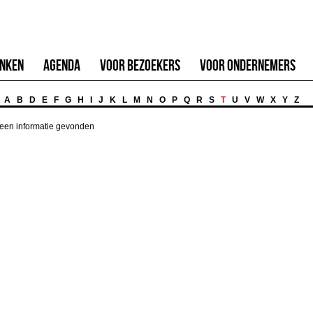
inken
Agenda
Voor Bezoekers
Voor Ondernemers
A
B
D
E
F
G
H
I
J
K
L
M
N
O
P
Q
R
S
T
U
V
W
X
Y
Z
een informatie gevonden