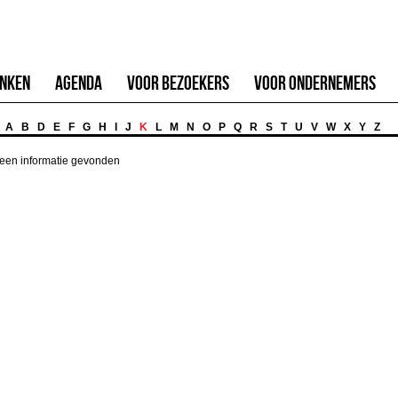
inken
Agenda
Voor Bezoekers
Voor Ondernemers
A
B
D
E
F
G
H
I
J
K
L
M
N
O
P
Q
R
S
T
U
V
W
X
Y
Z
een informatie gevonden