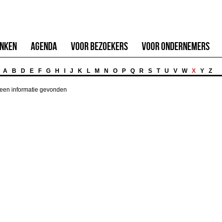
inken
Agenda
Voor Bezoekers
Voor Ondernemers
A
B
D
E
F
G
H
I
J
K
L
M
N
O
P
Q
R
S
T
U
V
W
X
Y
Z
een informatie gevonden