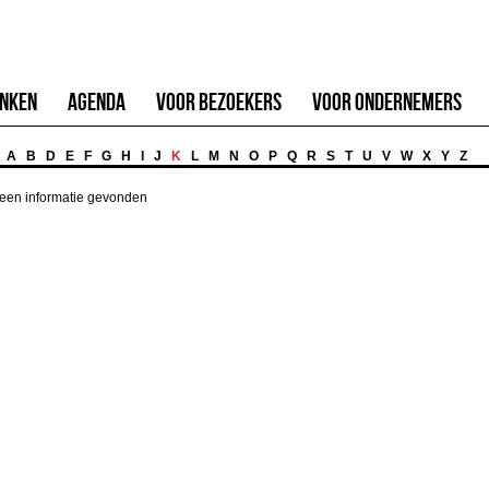
inken
Agenda
Voor Bezoekers
Voor Ondernemers
A
B
D
E
F
G
H
I
J
K
L
M
N
O
P
Q
R
S
T
U
V
W
X
Y
Z
een informatie gevonden