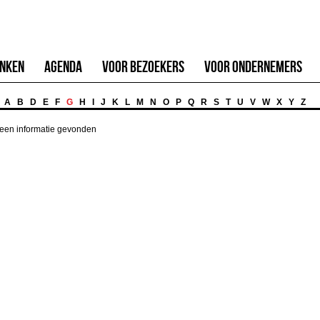
inken
Agenda
Voor Bezoekers
Voor Ondernemers
A
B
D
E
F
G
H
I
J
K
L
M
N
O
P
Q
R
S
T
U
V
W
X
Y
Z
een informatie gevonden