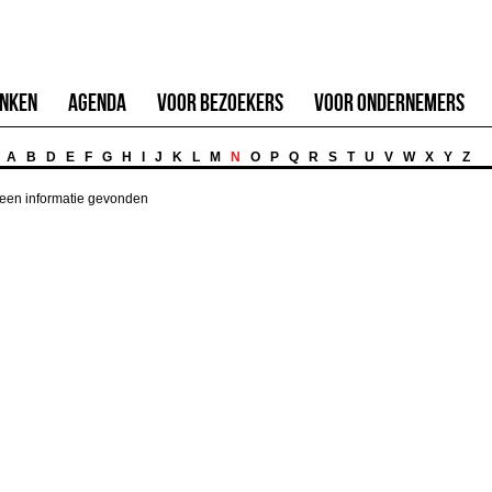
inken
Agenda
Voor Bezoekers
Voor Ondernemers
A
B
D
E
F
G
H
I
J
K
L
M
N
O
P
Q
R
S
T
U
V
W
X
Y
Z
een informatie gevonden