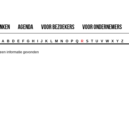
inken
Agenda
Voor Bezoekers
Voor Ondernemers
A
B
D
E
F
G
H
I
J
K
L
M
N
O
P
Q
R
S
T
U
V
W
X
Y
Z
een informatie gevonden