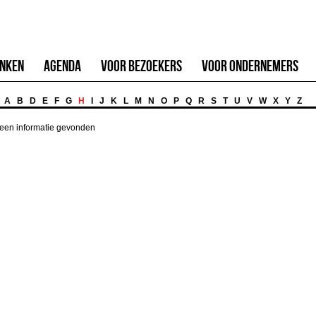
inken
Agenda
Voor Bezoekers
Voor Ondernemers
A
B
D
E
F
G
H
I
J
K
L
M
N
O
P
Q
R
S
T
U
V
W
X
Y
Z
een informatie gevonden